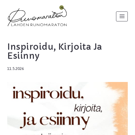
Siirry
sisältöön
Inspiroidu, Kirjoita Ja
Esiinny
11.5.2026