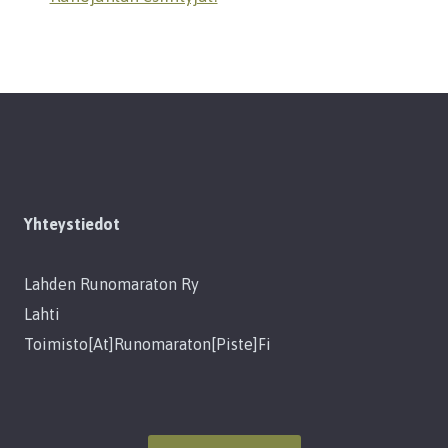
Yhteystiedot
Lahden Runomaraton Ry
Lahti
Toimisto[at]runomaraton[piste]fi