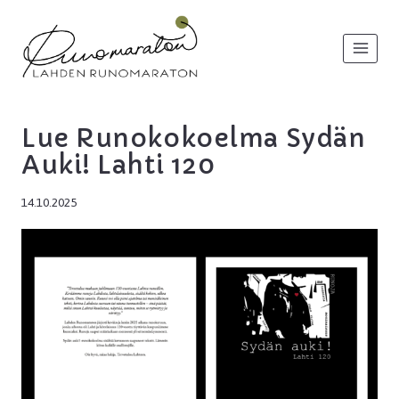
Siirry
sisältöön
Lue Runokokoelma Sydän
Auki! Lahti 120
14.10.2025