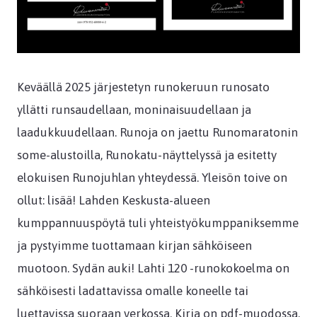
Keväällä 2025 järjestetyn runokeruun runosato
yllätti runsaudellaan, moninaisuudellaan ja
laadukkuudellaan. Runoja on jaettu Runomaratonin
some-alustoilla, Runokatu-näyttelyssä ja esitetty
elokuisen Runojuhlan yhteydessä. Yleisön toive on
ollut: lisää! Lahden Keskusta-alueen
kumppannuuspöytä tuli yhteistyökumppaniksemme
ja pystyimme tuottamaan kirjan sähköiseen
muotoon. Sydän auki! Lahti 120 -runokokoelma on
sähköisesti ladattavissa omalle koneelle tai
luettavissa suoraan verkossa. Kirja on pdf-muodossa,