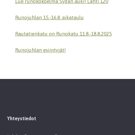
Lue runokokoelma Sydän auki! Lahti 120
Runojuhlan 15.-16.8. aikataulu
Rautatienkatu on Runokatu 11.8.-18.8.2025
Runojuhlan esiintyjät!
Yhteystiedot