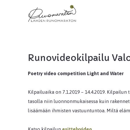
Siirry
sisältöön
Runovideokilpailu Valo
Poetry video competition Light and Water
Kilpailuaika on 7.1.2019 – 14.4.2019. Kilpail
tasolla niin luonnonmukaisessa kuin rakennetu
lisäämään ihmisten vastuuntuntoa. Miltä eläm
Katso kilpailun
esittelyvideo
.