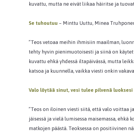
kuvattu, mutta ne eivät liikaa häiritse ja tuov
Se tuhoutuu
– Minttu Uuttu, Minea Truhponen,
”Teos vetoaa meihin ihmisiin maailman, luon
tehty hyvin pienimuotoisesti ja siinä on käytet
kuvattu ehkä yhdessä iltapäivässä, mutta leikka
katsoa ja kuunnella, vaikka viesti onkin vakava
Valo löytää sinut, vesi tulee pilvenä luoksesi
”Teos on iloinen viesti siitä, että valo voitta
jäisessä ja vielä lumisessa maisemassa, ehkä ko
matkojen päästä. Teoksessa on positiivinen n