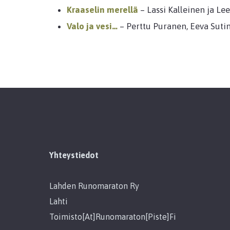
Kraaselin merellä
– Lassi Kalleinen ja L
Valo ja vesi…
– Perttu Puranen, Eeva Sutin
Yhteystiedot
Lahden Runomaraton Ry
Lahti
Toimisto[at]runomaraton[piste]fi