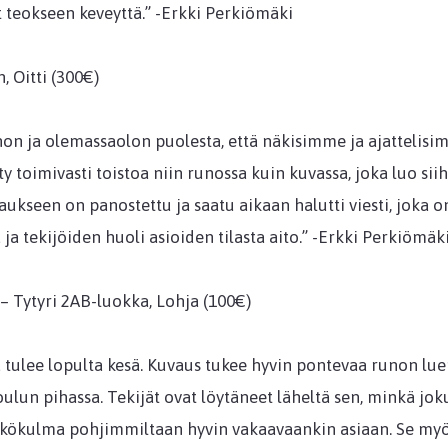
at teokseen keveyttä.” -Erkki Perkiömäki
 Oitti (300€)
non ja olemassaolon puolesta, että näkisimme ja ajatteli
ty toimivasti toistoa niin runossa kuin kuvassa, joka luo si
ukseen on panostettu ja saatu aikaan halutti viesti, joka on
 ja tekijöiden huoli asioiden tilasta aito.” -Erkki Perkiömäk
– Tytyri 2AB-luokka, Lohja (100€)
a ja tulee lopulta kesä. Kuvaus tukee hyvin pontevaa runon lu
ulun pihassa. Tekijät ovat löytäneet läheltä sen, minkä joku
äkökulma pohjimmiltaan hyvin vakaavaankin asiaan. Se myö