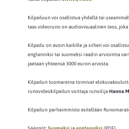
Kilpailuun voi osallistua yhdellä tai useamma
taas videoruno on audiovisuaalinen teos, joka v
Kilpailu on avoin kaikille ja siihen voi osallis
englanniksi tai suomeksi raadin arviointia varte
jaetaan yhteensä 3000 euron arvosta.
Kilpailun tuomareina toimivat elokuvakoulut
runovideokilpailun voittaja runoilija
Hanna Ma
Kilpailun parhaimmisto esitellään Runomaraton
Säännöt:
Suomeksi
ja
englanniksi
(PDF)