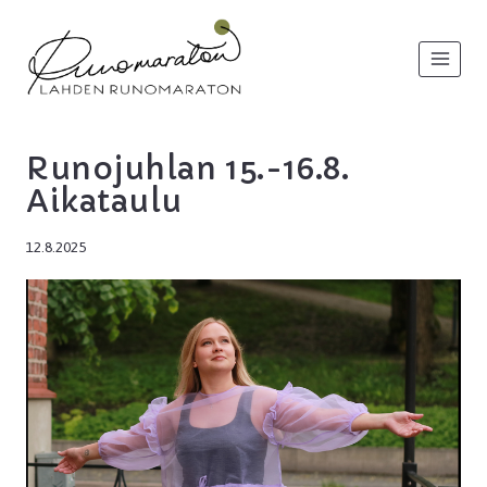
Siirry
sisältöön
Runojuhlan 15.-16.8.
Aikataulu
12.8.2025