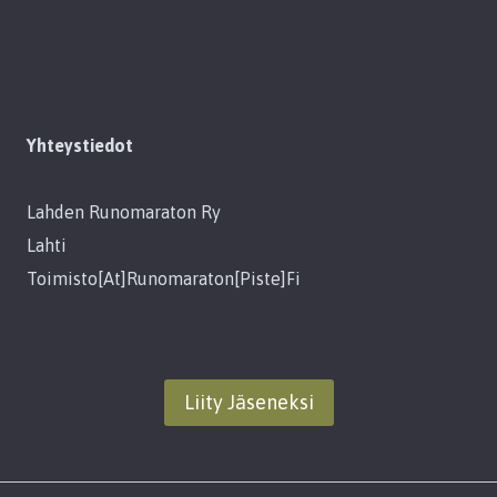
Yhteystiedot
Lahden Runomaraton Ry
Lahti
Toimisto[at]runomaraton[piste]fi
Liity Jäseneksi