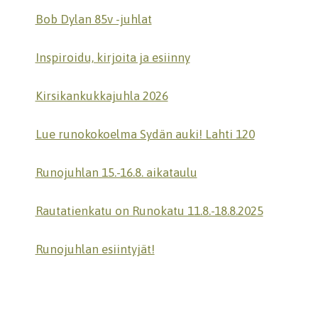
Bob Dylan 85v -juhlat
Inspiroidu, kirjoita ja esiinny
Kirsikankukkajuhla 2026
Lue runokokoelma Sydän auki! Lahti 120
Runojuhlan 15.-16.8. aikataulu
Rautatienkatu on Runokatu 11.8.-18.8.2025
Runojuhlan esiintyjät!