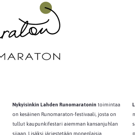
Nykyisinkin Lahden Runomaratonin
toimintaa
L
on kesäinen Runomaraton-festivaali, josta on
n
tullut kaupunkifestari aiemman kansanjuhlan
s
sijaan. Lisäksi järjestetään monenlaisia
p