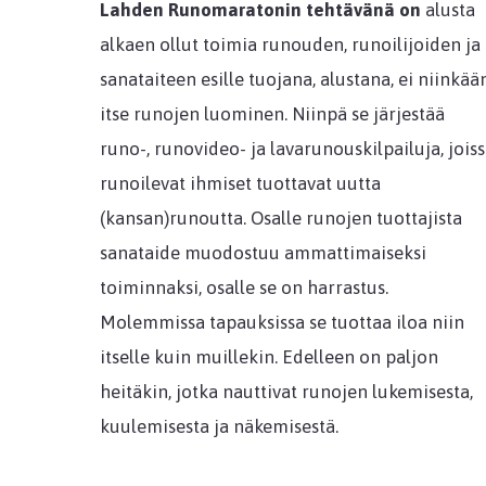
Lahden Runomaratonin tehtävänä on
alusta
alkaen ollut toimia runouden, runoilijoiden ja
sanataiteen esille tuojana, alustana, ei niinkää
itse runojen luominen. Niinpä se järjestää
runo-, runovideo- ja lavarunouskilpailuja, jois
runoilevat ihmiset tuottavat uutta
(kansan)runoutta. Osalle runojen tuottajista
sanataide muodostuu ammattimaiseksi
toiminnaksi, osalle se on harrastus.
Molemmissa tapauksissa se tuottaa iloa niin
itselle kuin muillekin. Edelleen on paljon
heitäkin, jotka nauttivat runojen lukemisesta,
kuulemisesta ja näkemisestä.