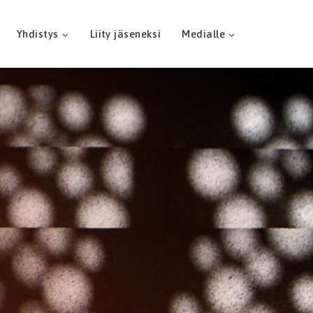
Yhdistys
Liity jäseneksi
Medialle