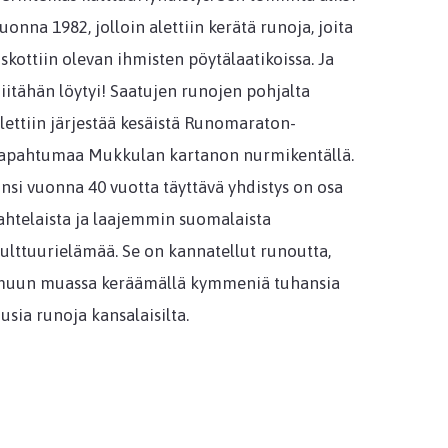
uonna 1982, jolloin alettiin kerätä runoja, joita
skottiin olevan ihmisten pöytälaatikoissa. Ja
iitähän löytyi! Saatujen runojen pohjalta
lettiin järjestää kesäistä Runomaraton-
apahtumaa Mukkulan kartanon nurmikentällä.
nsi vuonna 40 vuotta täyttävä yhdistys on osa
ahtelaista ja laajemmin suomalaista
ulttuurielämää. Se on kannatellut runoutta,
uun muassa keräämällä kymmeniä tuhansia
usia runoja kansalaisilta.