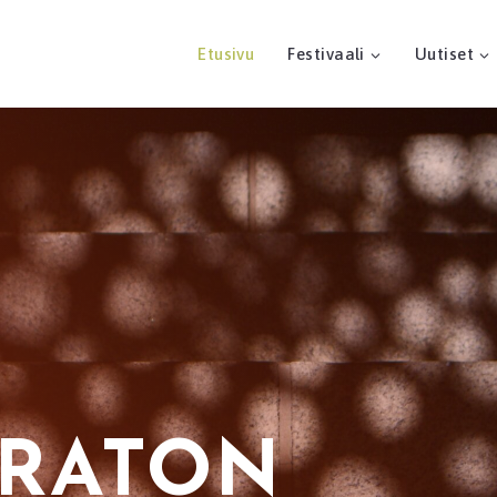
Etusivu
Festivaali
Uutiset
RATON