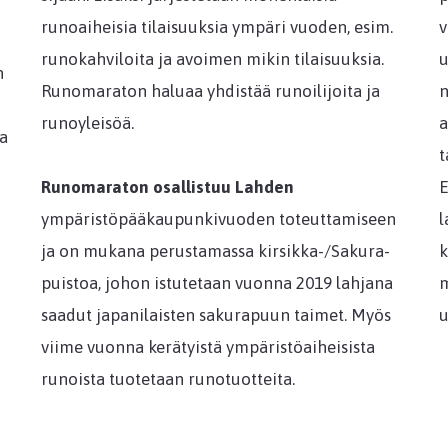
runoaiheisia tilaisuuksia ympäri vuoden, esim.
v
runokahviloita ja avoimen mikin tilaisuuksia.
u
n
Runomaraton haluaa yhdistää runoilijoita ja
n
runoyleisöä.
a
sa
t
Runomaraton osallistuu Lahden
E
ympäristöpääkaupunkivuoden toteuttamiseen
l
ja on mukana perustamassa kirsikka-/Sakura-
k
puistoa, johon istutetaan vuonna 2019 lahjana
m
saadut japanilaisten sakurapuun taimet. Myös
u
viime vuonna kerätyistä ympäristöaiheisista
runoista tuotetaan runotuotteita.