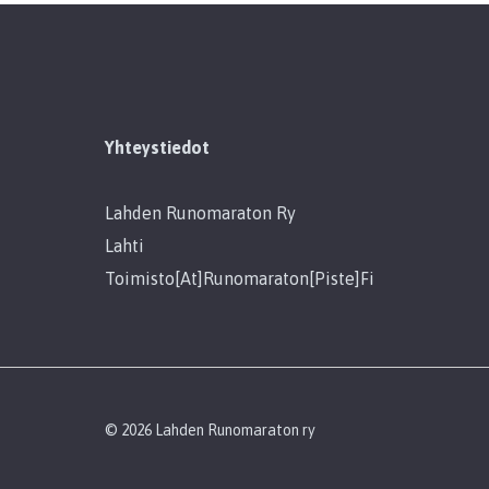
Yhteystiedot
Lahden Runomaraton Ry
Lahti
Toimisto[at]runomaraton[piste]fi
© 2026 Lahden Runomaraton ry