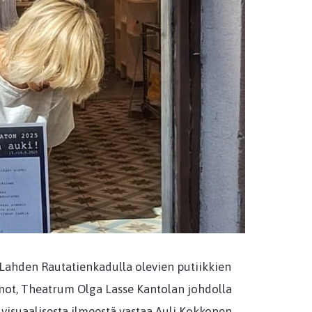
 Lahden Rautatienkadulla olevien putiikkien
runot, Theatrum Olga Lasse Kantolan johdolla
 visuaalisesta ilmeestä vastaa Auli Kokkonen,