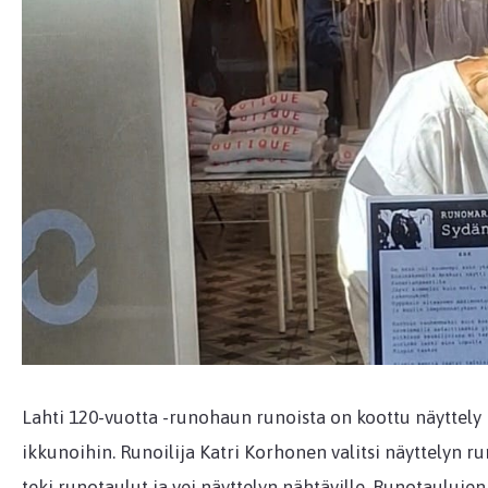
Lahti 120-vuotta -runohaun runoista on koottu näyttely
ikkunoihin. Runoilija Katri Korhonen valitsi näyttelyn 
teki runotaulut ja vei näyttelyn nähtäville. Runotaulujen