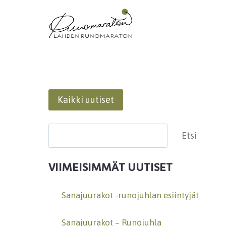
Siirry
sisältöön
Kaikki uutiset
Etsi
Etsi
VIIMEISIMMÄT UUTISET
Sanajuurakot -runojuhlan esiintyjät
Sanajuurakot – Runojuhla