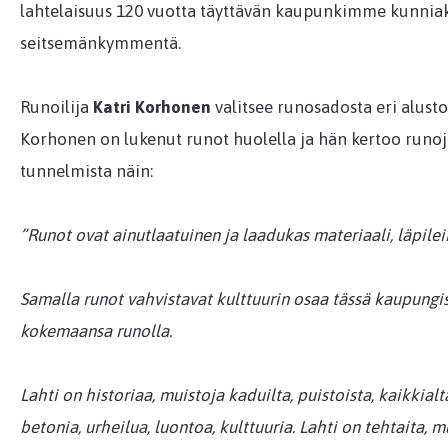
lahtelaisuus 120 vuotta täyttävän kaupunkimme kunniak
seitsemänkymmentä.
Runoilija
Katri Korhonen
valitsee runosadosta eri alustoi
Korhonen on lukenut runot huolella ja hän kertoo runoje
tunnelmista näin:
”Runot ovat ainutlaatuinen ja laadukas materiaali, läpilei
Samalla runot vahvistavat kulttuurin osaa tässä kaupungis
kokemaansa runolla.
Lahti on historiaa, muistoja kaduilta, puistoista, kaikkialt
betonia, urheilua, luontoa, kulttuuria. Lahti on tehtaita, 