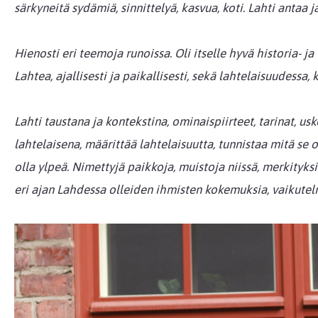
särkyneitä sydämiä, sinnittelyä, kasvua, koti. Lahti antaa j
Hienosti eri teemoja runoissa. Oli itselle hyvä historia- 
Lahtea, ajallisesti ja paikallisesti, sekä lahtelaisuudess
Lahti taustana ja kontekstina, ominaispiirteet, tarinat, u
lahtelaisena, määrittää lahtelaisuutta, tunnistaa mitä se on
olla ylpeä. Nimettyjä paikkoja, muistoja niissä, merkityksiä
eri ajan Lahdessa olleiden ihmisten kokemuksia, vaikutelmi