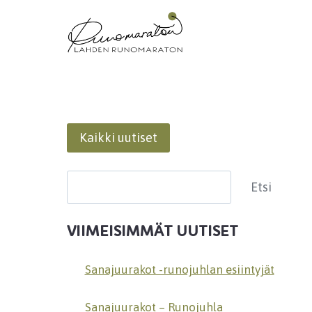
Siirry
sisältöön
Kaikki uutiset
Etsi
Etsi
VIIMEISIMMÄT UUTISET
Sanajuurakot -runojuhlan esiintyjät
Sanajuurakot – Runojuhla