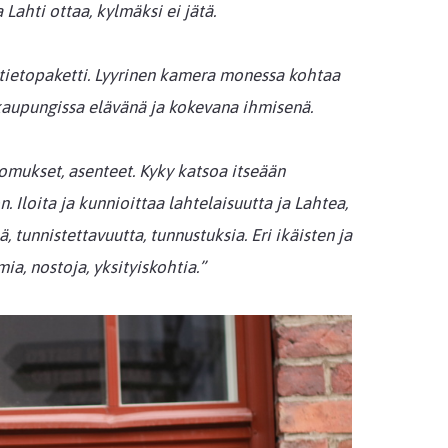
a Lahti ottaa, kylmäksi ei jätä.
ja tietopaketti. Lyyrinen kamera monessa kohtaa
a, kaupungissa elävänä ja kokevana ihmisenä.
skomukset, asenteet. Kyky katsoa itseään
. Iloita ja kunnioittaa lahtelaisuutta ja Lahtea,
, tunnistettavuutta, tunnustuksia. Eri ikäisten ja
a, nostoja, yksityiskohtia.”