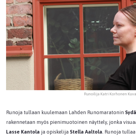
Runoilija Katri Korhonen Kuv
Runoja tullaan kuulemaan Lahden Runomaratonin
Sydä
rakennetaan myös pienimuotoinen näyttely, jonka visuaa
Lasse Kantola
ja opiskelija
Stella Aaltola
. Runoja tull