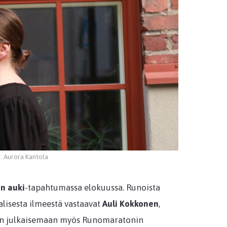
a: Aurora Kantola
n auki
-tapahtumassa elokuussa. Runoista
lisesta ilmeestä vastaavat
Auli Kokkonen
,
aan julkaisemaan myös Runomaratonin