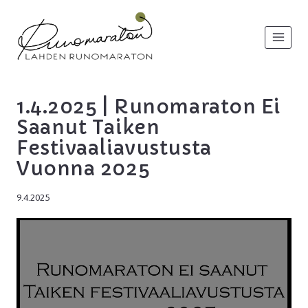
Siirry
sisältöön
1.4.2025 | Runomaraton Ei
Saanut Taiken
Festivaaliavustusta
Vuonna 2025
9.4.2025