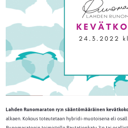
Lahden Runomaraton ry:n sääntömääräinen kevätkok
alkaen. Kokous toteutetaan hybridi-muotoisena eli osalli
Runomaratonin toimistolle Rautatienkatu 3:n tai osalli