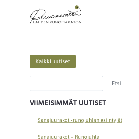
Siirry
sisältöön
Kaikki uutiset
Etsi
Etsi
VIIMEISIMMÄT UUTISET
Sanajuurakot -runojuhlan esiintyjät
Sanajuurakot – Runojuhla