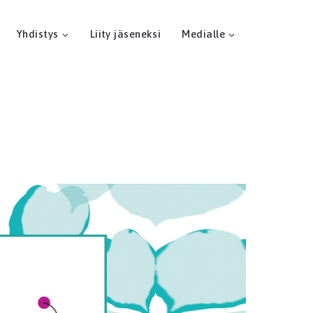
Yhdistys
Liity jäseneksi
Medialle