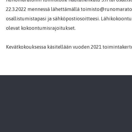
22.3.2022 mennessä lähettämällä toimisto@runomaraton.fi
osallistumistapasi ja sähköpostiosoitteesi. Lähikokoo
olevat kokoontumisrajoitukset.
Kevätkokouksessa käsitellään vuoden 2021 toimintakerto