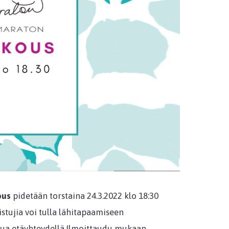
ous
pidetään torstaina 24.3.2022 klo 18:30
stujia voi tulla lähitapaamiseen
stua etäyhteydellä.Ilmoittaudu mukaan