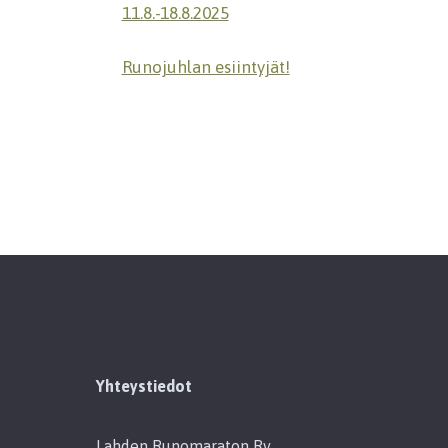
11.8.-18.8.2025
Runojuhlan esiintyjät!
Yhteystiedot
Lahden Runomaraton Ry