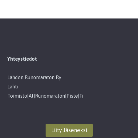
Yhteystiedot
Lahden Runomaraton Ry
Lahti
Toimisto[at]runomaraton[piste]fi
Liity Jäseneksi