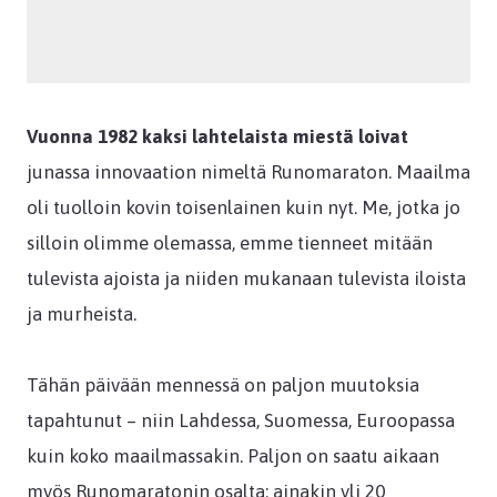
Vuonna 1982 kaksi lahtelaista miestä loivat
junassa innovaation nimeltä Runomaraton. Maailma
oli tuolloin kovin toisenlainen kuin nyt. Me, jotka jo
silloin olimme olemassa, emme tienneet mitään
tulevista ajoista ja niiden mukanaan tulevista iloista
ja murheista.
Tähän päivään mennessä on paljon muutoksia
tapahtunut – niin Lahdessa, Suomessa, Euroopassa
kuin koko maailmassakin. Paljon on saatu aikaan
myös Runomaratonin osalta: ainakin yli 20