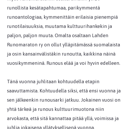
runollista kesätapahtumaa, parikymmentä
runoantologiaa, kymmenittäin erilaisia pienempiä
runotilaisuuksia, muutama kulttuurihankekin ja
paljon, paljon muuta. Omalta osaltaan Lahden
Runomaraton ry on ollut ylläpitämässä suomalaista
ja osin kansainvälistäkin runoutta, kaikkina näinä
vuosikymmeninä. Runous elää ja voi hyvin edelleen.
Tänä vuonna juhlitaan kohtuudella etapin
saavuttamista. Kohtuudella siksi, että ensi vuonna ja
sen jälkeenkin runousarki jatkuu. Jokainen vuosi on
yhtä tärkeä ja runous kulttuurimuotona niin
arvokasta, että sitä kannattaa pitää yllä, voimissa ja
juhlia jokaisena yllätyksellisenä vuonna.