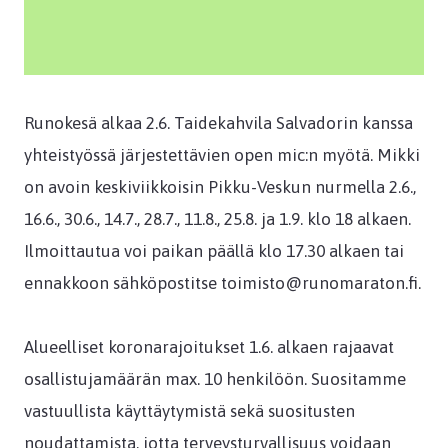
Runokesä alkaa 2.6. Taidekahvila Salvadorin kanssa
yhteistyössä järjestettävien open mic:n myötä. Mikki
on avoin keskiviikkoisin Pikku-Veskun nurmella 2.6.,
16.6., 30.6., 14.7., 28.7., 11.8., 25.8. ja 1.9. klo 18 alkaen.
Ilmoittautua voi paikan päällä klo 17.30 alkaen tai
ennakkoon sähköpostitse toimisto@runomaraton.fi.
Alueelliset koronarajoitukset 1.6. alkaen rajaavat
osallistujamäärän max. 10 henkilöön. Suositamme
vastuullista käyttäytymistä sekä suositusten
noudattamista, jotta terveysturvallisuus voidaan