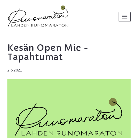
Siirry
sisältöön
Kesän Open Mic -
Tapahtumat
2.6.2021