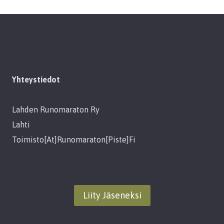
Yhteystiedot
Lahden Runomaraton Ry
Lahti
Toimisto[at]runomaraton[piste]fi
Liity Jäseneksi