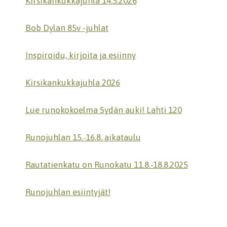
Kirsikankukkajuhla 14.5.2026
Bob Dylan 85v -juhlat
Inspiroidu, kirjoita ja esiinny
Kirsikankukkajuhla 2026
Lue runokokoelma Sydän auki! Lahti 120
Runojuhlan 15.-16.8. aikataulu
Rautatienkatu on Runokatu 11.8.-18.8.2025
Runojuhlan esiintyjät!