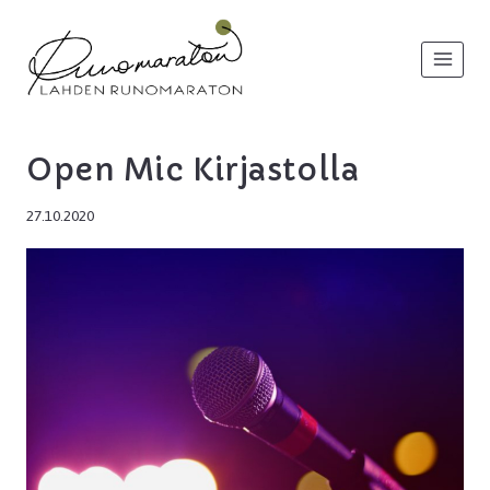
Siirry
sisältöön
Open Mic Kirjastolla
27.10.2020