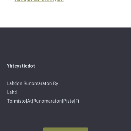
Yhteystiedot
Lahden Runomaraton Ry
Lahti
Toimisto[at]runomaraton[piste]fi