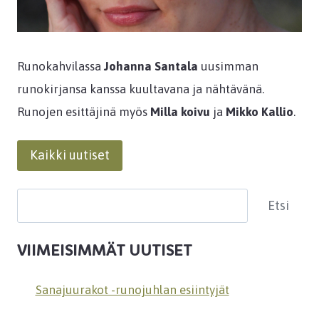
Runokahvilassa
Johanna Santala
uusimman
runokirjansa kanssa kuultavana ja nähtävänä.
Runojen esittäjinä myös
Milla koivu
ja
Mikko Kallio
.
Kaikki uutiset
Etsi
Etsi
VIIMEISIMMÄT UUTISET
Sanajuurakot -runojuhlan esiintyjät