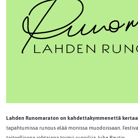
Lahden Runomaraton on kahdettakymmenettä kertaa
tapahtumissa runous elää monissa muodoissaan. Festivaali
taiteellisena johtajana toimii runoilija Juha Rautio.