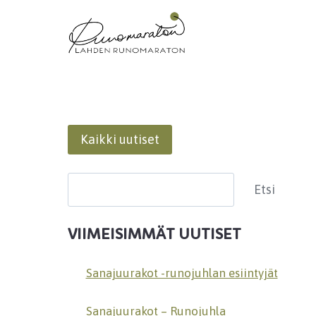
Siirry
sisältöön
Kaikki uutiset
Etsi
Etsi
VIIMEISIMMÄT UUTISET
Sanajuurakot -runojuhlan esiintyjät
Sanajuurakot – Runojuhla