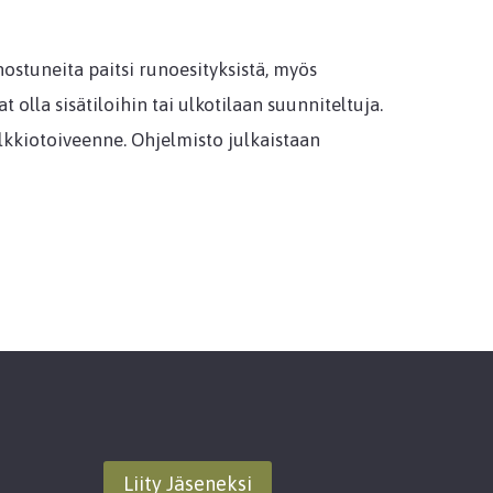
nostuneita paitsi runoesityksistä, myös
at olla sisätiloihin tai ulkotilaan suunniteltuja.
lkkiotoiveenne. Ohjelmisto julkaistaan
Liity Jäseneksi