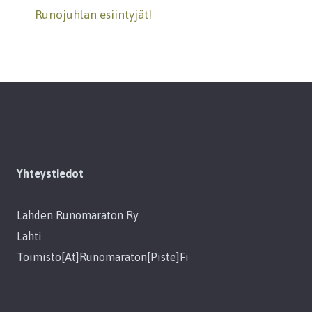
Runojuhlan esiintyjät!
Yhteystiedot
Lahden Runomaraton Ry
Lahti
Toimisto[at]runomaraton[piste]fi