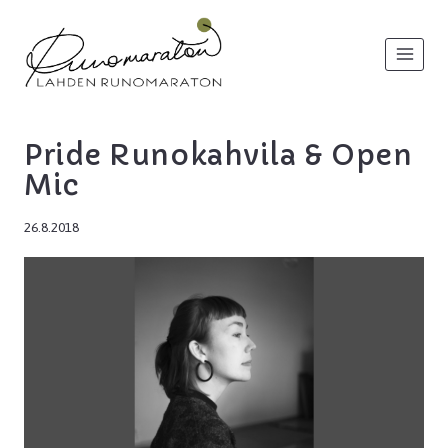
Siirry
sisältöön
Pride Runokahvila & Open
Mic
26.8.2018