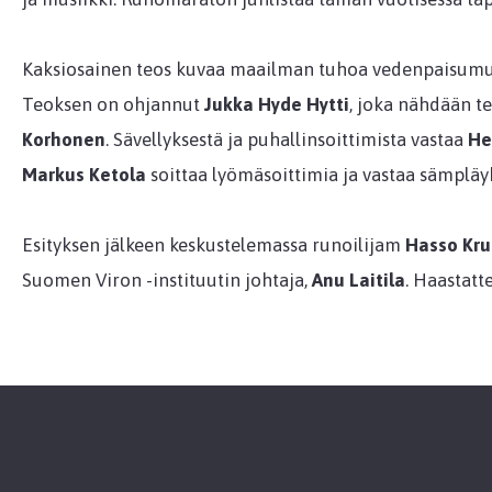
Kaksiosainen teos kuvaa maailman tuhoa vedenpaisumuk
Teoksen on ohjannut
Jukka Hyde Hytti
, joka nähdään t
Korhonen
. Sävellyksestä ja puhallinsoittimista vastaa
He
Markus Ketola
soittaa lyömäsoittimia ja vastaa sämpläy
Esityksen jälkeen keskustelemassa runoilijam
Hasso Kru
Suomen Viron -instituutin johtaja,
Anu Laitila
. Haastatt