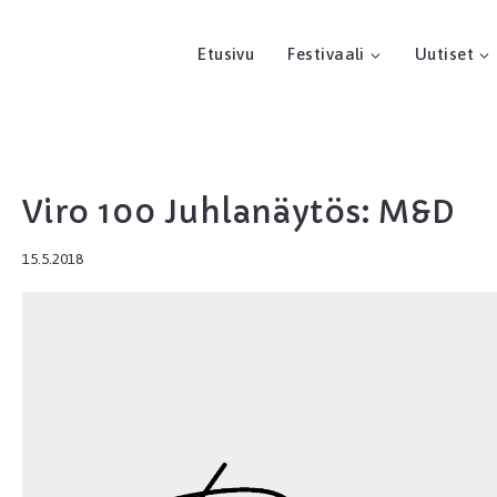
Etusivu
Festivaali
Uutiset
Viro 100 Juhlanäytös: M&D
15.5.2018