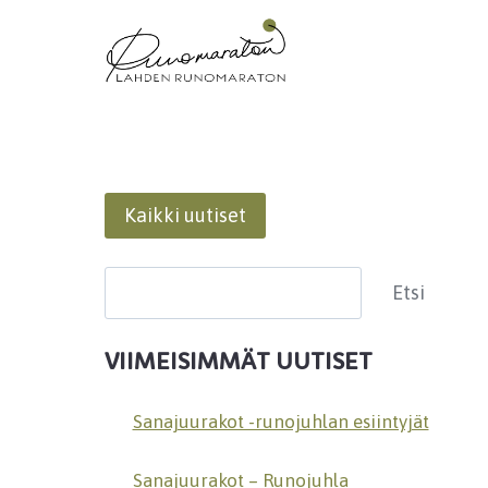
Siirry
sisältöön
Kaikki uutiset
Etsi
Etsi
VIIMEISIMMÄT UUTISET
Sanajuurakot -runojuhlan esiintyjät
Sanajuurakot – Runojuhla