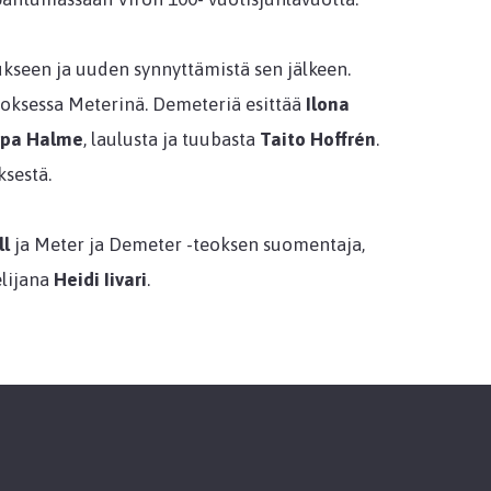
seen ja uuden synnyttämistä sen jälkeen.
eoksessa Meterinä. Demeteriä esittää
Ilona
pa Halme
, laulusta ja tuubasta
Taito Hoffrén
.
ksestä.
ll
ja Meter ja Demeter -teoksen suomentaja,
elijana
Heidi Iivari
.