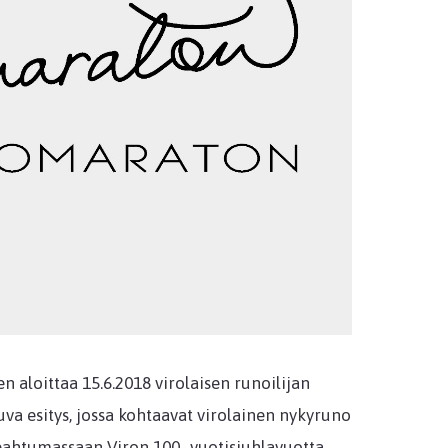
 aloittaa 15.6.2018 virolaisen runoilijan
a esitys, jossa kohtaavat virolainen nykyruno
pahtumassaan Viron 100- vuotisjuhlavuotta.