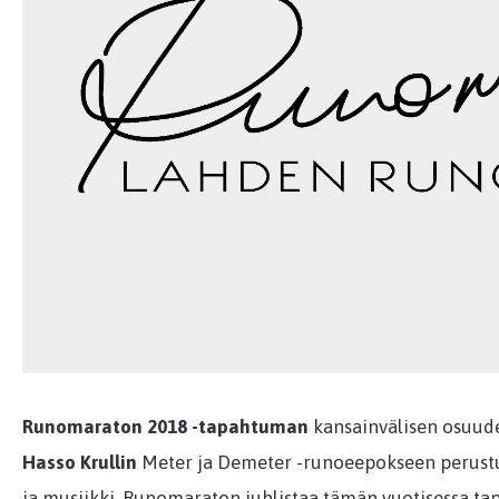
Runomaraton 2018 -tapahtuman
kansainvälisen osuuden
Hasso Krullin
Meter ja Demeter -runoeepokseen perustuv
ja musiikki. Runomaraton juhlistaa tämän vuotisessa ta