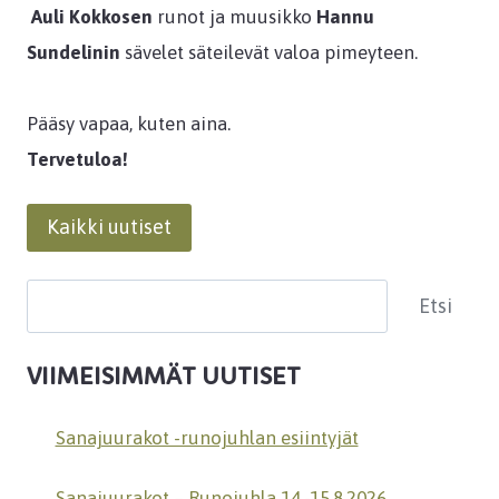
Auli Kokkosen
runot ja muusikko
Hannu
Sundelinin
sävelet säteilevät valoa pimeyteen.
Pääsy vapaa, kuten aina.
Tervetuloa!
Kaikki uutiset
Etsi
Etsi
VIIMEISIMMÄT UUTISET
Sanajuurakot -runojuhlan esiintyjät
Sanajuurakot – Runojuhla 14.-15.8.2026