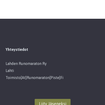
Yhteystiedot
Lahden Runomaraton Ry
Lahti
Toimisto[at]runomaraton[piste]fi
Liity Jäseneksi