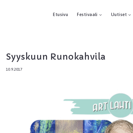
Etusivu
Festivaali
Uutiset
Syyskuun Runokahvila
10.9.2017