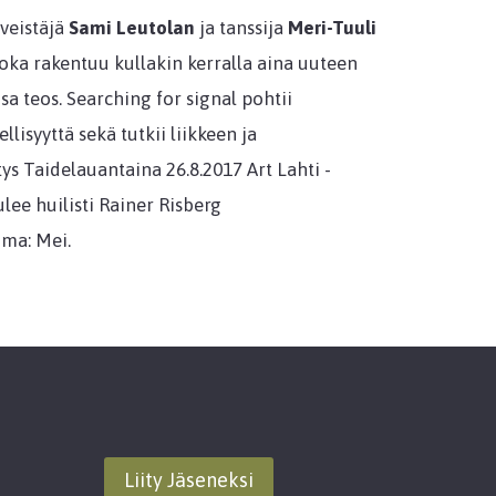
veistäjä
Sami Leutolan
ja tanssija
Meri-Tuuli
oka rakentuu kullakin kerralla aina uuteen
sa teos. Searching for signal pohtii
llisyyttä sekä tutkii liikkeen ja
s Taidelauantaina 26.8.2017 Art Lahti -
ee huilisti Rainer Risberg
ima: Mei.
Liity Jäseneksi