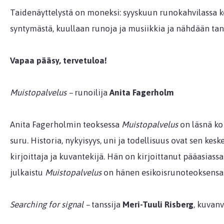
Taidenäyttelystä on moneksi: syyskuun runokahvilassa k
syntymästä, kuullaan runoja ja musiikkia ja nähdään tan
Vapaa pääsy, tervetuloa!
Muistopalvelus –
runoilija
Anita Fagerholm
Anita Fagerholmin teoksessa
Muistopalvelus
on läsnä ko
suru. Historia, nykyisyys, uni ja todellisuus ovat sen ke
kirjoittaja ja kuvantekijä. Hän on kirjoittanut pääasiass
julkaistu
Muistopalvelus
on hänen esikoisrunoteoksensa
Searching for signal –
tanssija
Meri-Tuuli Risberg
, kuvanv