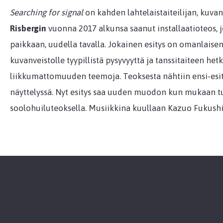
Searching for signal
on kahden lahtelaistaiteilijan, kuvan
Risbergin
vuonna 2017 alkunsa saanut installaatioteos, j
paikkaan, uudella tavalla. Jokainen esitys on omanlaisen
kuvanveistolle tyypillistä pysyvyyttä ja tanssitaiteen hetke
liikkumattomuuden teemoja. Teoksesta nähtiin ensi-esity
näyttelyssä. Nyt esitys saa uuden muodon kun mukaan tul
soolohuiluteoksella. Musiikkina kuullaan Kazuo Fukush