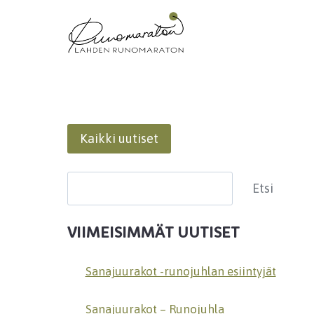
Siirry
sisältöön
Kaikki uutiset
Etsi
Etsi
VIIMEISIMMÄT UUTISET
Sanajuurakot -runojuhlan esiintyjät
Sanajuurakot – Runojuhla