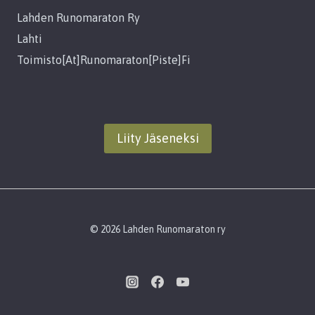
Lahden Runomaraton Ry
Lahti
Toimisto[at]runomaraton[piste]fi
Liity Jäseneksi
© 2026 Lahden Runomaraton ry