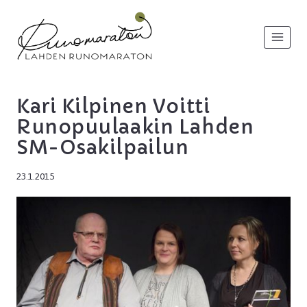
Siirry
sisältöön
Kari Kilpinen Voitti
Runopuulaakin Lahden
SM-Osakilpailun
23.1.2015