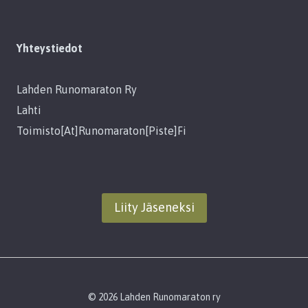
Yhteystiedot
Lahden Runomaraton Ry
Lahti
Toimisto[at]runomaraton[piste]fi
Liity Jäseneksi
© 2026 Lahden Runomaraton ry