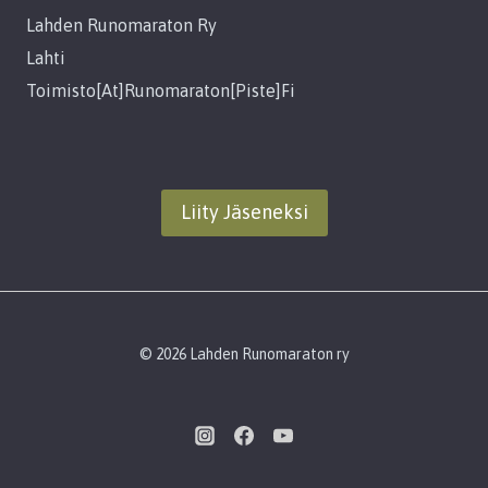
Lahden Runomaraton Ry
Lahti
Toimisto[at]runomaraton[piste]fi
Liity Jäseneksi
© 2026 Lahden Runomaraton ry