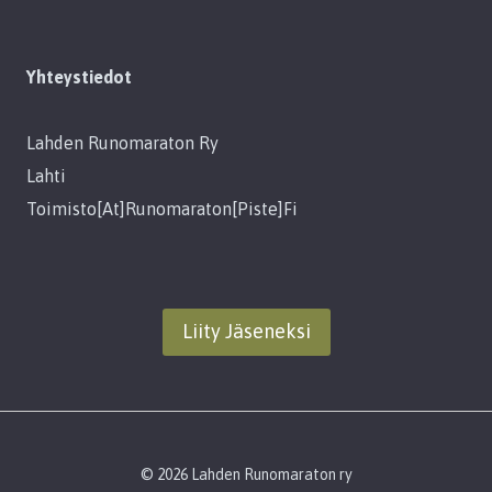
Yhteystiedot
Lahden Runomaraton Ry
Lahti
Toimisto[at]runomaraton[piste]fi
Liity Jäseneksi
© 2026 Lahden Runomaraton ry