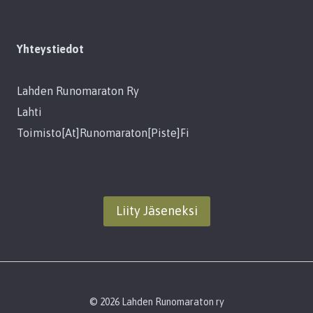
Yhteystiedot
Lahden Runomaraton Ry
Lahti
Toimisto[at]runomaraton[piste]fi
Liity Jäseneksi
© 2026 Lahden Runomaraton ry